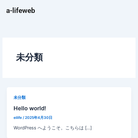
内
a-lifeweb
容
を
ス
キ
ッ
プ
未分類
未分類
Hello world!
eilife
/
2025年4月30日
WordPress へようこそ。こちらは […]